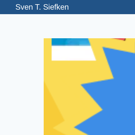
Skip
Sven T. Siefken
to
content