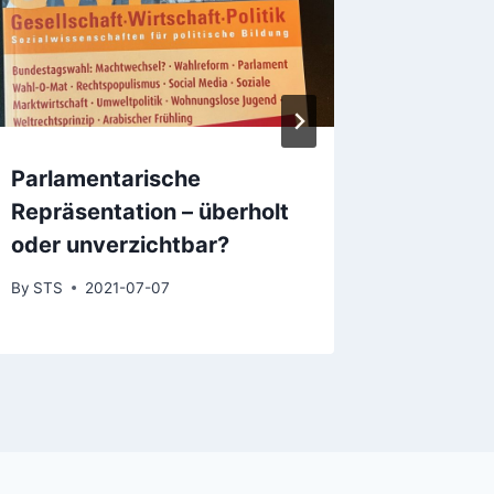
Parlamentarische
Infekti
Repräsentation – überholt
Grundr
oder unverzichtbar?
By
STS
By
STS
2021-07-07