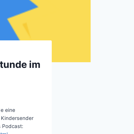
stunde im
de eine
m Kindersender
s Podcast: