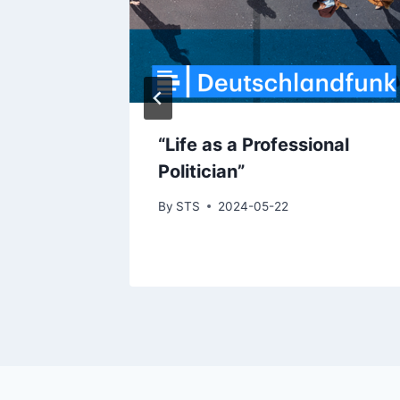
al
“Life as a Professional
Politician”
By
STS
2024-05-22