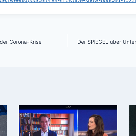
.de/tweens/podcast/live-show/live-show-podcast-102
 der Corona-Krise
Der SPIEGEL über Unte