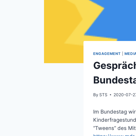
ENGAGEMENT
|
MEDI
Gespräch
Bundest
By
STS
2020-07-2
Im Bundestag wir
Kinderfragestund
“Tweens” des Mit